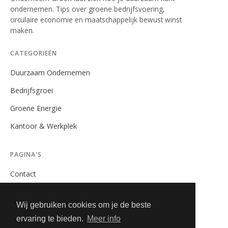
ondernemen. Tips over groene bedrijfsvoering,
circulaire economie en maatschappelijk bewust winst
maken.
CATEGORIEËN
Duurzaam Ondernemen
Bedrijfsgroei
Groene Energie
Kantoor & Werkplek
PAGINA'S
Contact
Privacybeleid
Wij gebruiken cookies om je de beste
Algemene Voorwaarden
ervaring te bieden.
Meer info
Adverteren