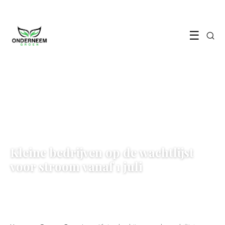
☰
GROENE ENERGIE
Kleine bedrijven op de wachtlijst
voor stroom vanaf 1 juli
1 June 2026
·
5 min leestijd