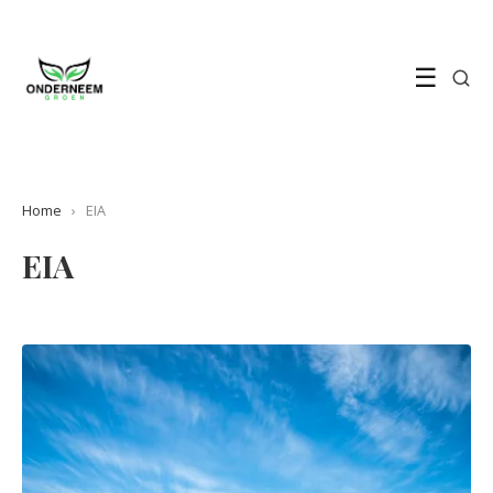
☰
Home
›
EIA
EIA