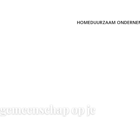
HOME
DUURZAAM ONDERNE
iegemeenschap op je