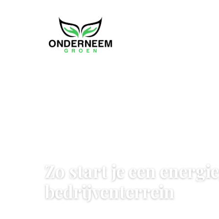
GROENE ENERGIE
Zo start je een energ
bedrijventerrein
4 June 2026
·
5 min leestijd