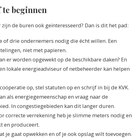
f te beginnen
zijn de buren ook geïnteresseerd? Dan is dit het pad:
e of drie ondernemers nodig die écht willen. Een
elingen, niet met papieren.
kan er worden opgewekt op de beschikbare daken? En
en lokale energieadviseur of netbeheerder kan helpen
coöperatie op, stel statuten op en schrijf in bij de KVK.
aan als energiegemeenschap en vraag naar de
ed. In congestiegebieden kan dit langer duren.
or correcte verrekening heb je slimme meters nodig en
kt en produceert.
t je gaat opwekken en of je ook opslag wilt toevoegen.