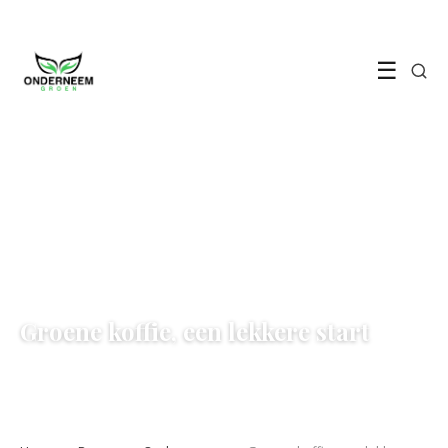
☰
DUURZAAM ONDERNEMEN
Groene koffie, een lekkere start
28 September 2022
·
2 min leestijd